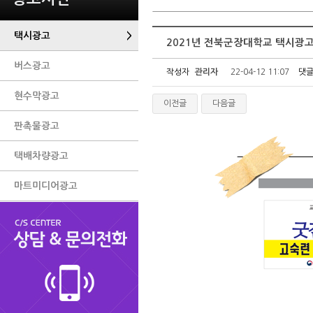
택시광고
>
2021년 전북군장대학교 택시광
버스광고
작성자
관리자
22-04-12 11:07
댓
현수막광고
이전글
다음글
판촉물광고
택배차량광고
마트미디어광고