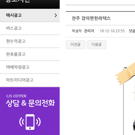
택시광고
>
전주 잠이편한라텍스
버스광고
작성자
관리자
18-12-16 23:55
댓
현수막광고
이전글
다음글
판촉물광고
택배차량광고
마트미디어광고