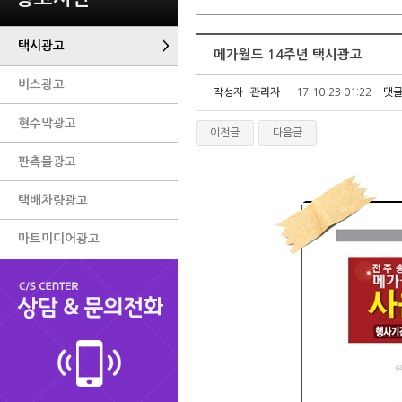
택시광고
>
메가월드 14주년 택시광고
버스광고
작성자
관리자
17-10-23 01:22
댓
현수막광고
이전글
다음글
판촉물광고
택배차량광고
마트미디어광고